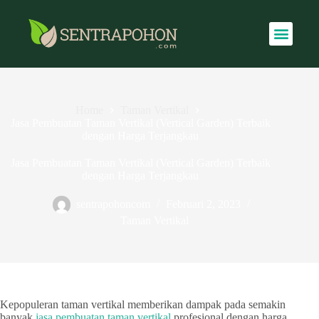
Home
Taman Vertikal
Jasa Pembuatan Taman Vertikal (Vertical Garden) Terbaik
dengan Harga Terjangkau
Jasa Pembuatan Taman Vertikal (Vertical Garden) Terbaik
dengan Harga Terjangkau
sentrapohoncom
Februari 2, 2023
Taman Vertikal
Kepopuleran taman vertikal memberikan dampak pada semakin
banyak
jasa pembuatan taman vertikal
profesional dengan harga