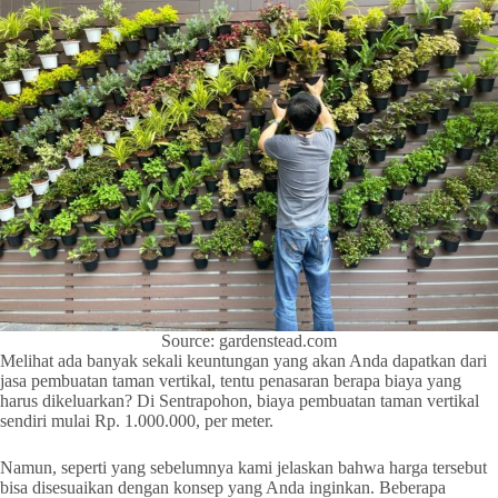
Source: gardenstead.com
Melihat ada banyak sekali keuntungan yang akan Anda dapatkan dari
jasa pembuatan taman vertikal, tentu penasaran berapa biaya yang
harus dikeluarkan? Di Sentrapohon, biaya pembuatan taman vertikal
sendiri mulai Rp. 1.000.000, per meter.
Namun, seperti yang sebelumnya kami jelaskan bahwa harga tersebut
bisa disesuaikan dengan konsep yang Anda inginkan. Beberapa