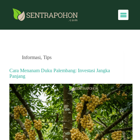
Informasi
,
Tips
Cara Menanam Duku Palembang: Investasi Jangka
Panjang