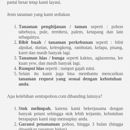
partai besar tetap kami layani.
Jenis tanaman yang kami sediakan
Tanaman penghijauan / taman
seperti : pohon
tabebuya, pule, trembesi, palem, ketapang dan lain
sebagainya.
Bibit buah / tanaman perkebunan
seperti : bibit
alpukat, durian, kelengkeng, rambutan, kelapa, pisang,
karet dan masih banyak lagi.
Tanaman hias / bunga
seperti kaktus, aglaonema, lee
kuan yew, dan masih banyak lagi.
Rumput hias
seperti : rumput gajah mini.
Selain itu kami juga bisa membantu mencarikan
tanaman request yang sesuai dengan kebutuhan
anda
.
Apa kelebihan sentrapohon.com dibanding lainnya?
Stok melimpah
, karena kami bekerjasama dengan
banyak petani sehingga stok lebih terjamin, kebutuhan
berapapun kami siap mensuplay anda.
Garansi penanaman
pohon, hingga 3 bulan (hingga
dipastikan tanaman hidup).