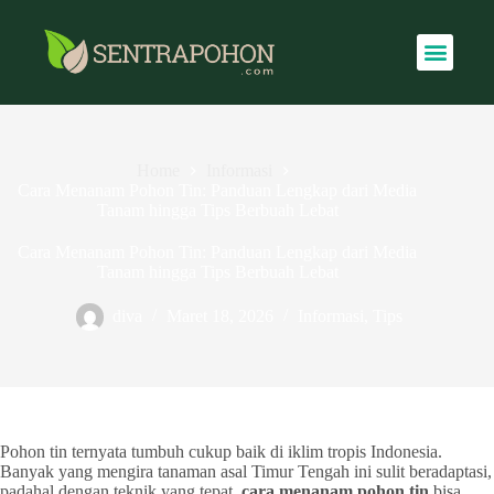
Home
Informasi
Cara Menanam Pohon Tin: Panduan Lengkap dari Media
Tanam hingga Tips Berbuah Lebat
Cara Menanam Pohon Tin: Panduan Lengkap dari Media
Tanam hingga Tips Berbuah Lebat
diva
Maret 18, 2026
Informasi
,
Tips
Pohon tin ternyata tumbuh cukup baik di iklim tropis Indonesia.
Banyak yang mengira tanaman asal Timur Tengah ini sulit beradaptasi,
padahal dengan teknik yang tepat,
cara menanam pohon tin
bisa