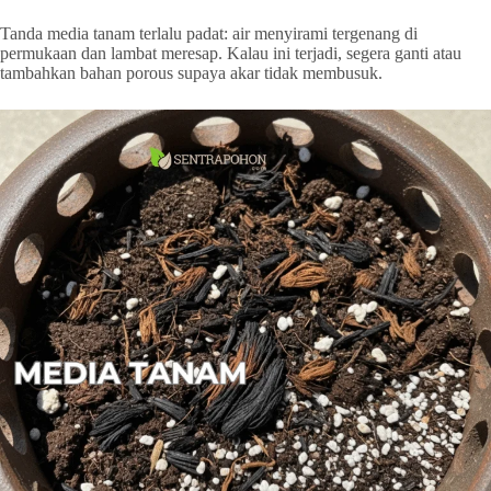
Tanda media tanam terlalu padat: air menyirami tergenang di
permukaan dan lambat meresap. Kalau ini terjadi, segera ganti atau
tambahkan bahan porous supaya akar tidak membusuk.