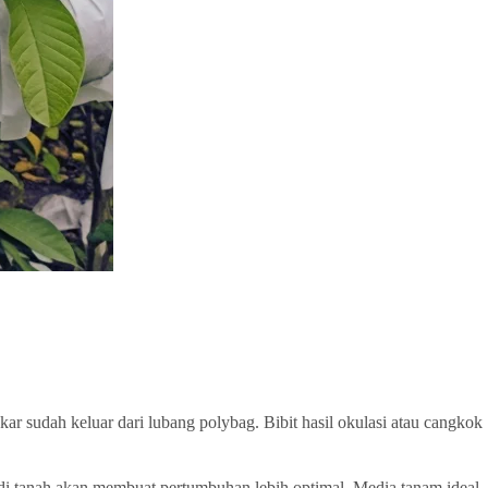
kar sudah keluar dari lubang polybag. Bibit hasil okulasi atau cangkok
 di tanah akan membuat pertumbuhan lebih optimal. Media tanam ideal