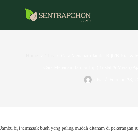
Home
Tips
Cara Menanam Jambu Biji (Kristal & 
Cara Menanam Jambu Biji (Kristal & Merah) A
diva
Februari 28, 
Jambu biji termasuk buah yang paling mudah ditanam di pekarangan ru