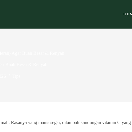
HO
Merah) Agar Buah Besar & Renyah
gar Buah Besar & Renyah
2026
Tips
mah. Rasanya yang manis segar, ditambah kandungan vitamin C yang ti