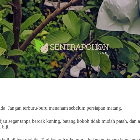
nda. Jangan terburu-buru menanam sebelum persiapan matang.
hijau segar tanpa bercak kuning, batang kokoh tidak mudah patah, dan a
biji.
jadi pilihan praktis. Tapi kalau Anda punya halaman, tanam langsung