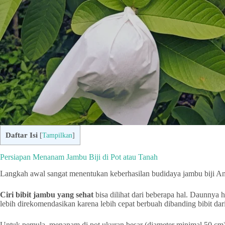
Daftar Isi
[
Tampilkan
]
Persiapan Menanam Jambu Biji di Pot atau Tanah
Langkah awal sangat menentukan keberhasilan budidaya jambu biji A
Ciri bibit jambu yang sehat
bisa dilihat dari beberapa hal. Daunnya 
lebih direkomendasikan karena lebih cepat berbuah dibanding bibit dari 
Untuk pemula, menanam di pot ukuran besar (diameter minimal 50 cm) 