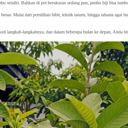
bu sendiri. Bahkan di pot berukuran sedang pun, jambu biji bisa tumbu
nar. Mulai dari pemilihan bibit, teknik tanam, hingga rahasia agar b
uti langkah-langkahnya, dan dalam beberapa bulan ke depan, Anda bisa