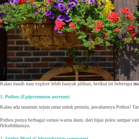
Kalau masih mau explore lebih banyak pilihan, berikut ini beberapa
ma
1. Pothos (Epipremnum aureum)
Kalau ada tanaman sejuta umat untuk pemula, jawabannya Pothos! Tana
Pothos punya berbagai variasi warna daun, dari hijau polos sampai vari
fleksibilitasnya.
2. Spider Plant (Chlorophytum comosum)