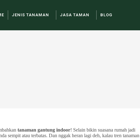
ME
JENIS TANAMAN
JASA TAMAN
BLOG
tambahkan
tanaman gantung indoor
! Selain bikin suasana rumah jadi
nda sempit atau terbatas. Dan nggak heran lagi deh, kalau tren tanaman