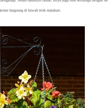
 mengkilap. Selain daunnya cantik, Hoya juga bisa berbunga dengan be
jemur langsung di bawah terik matahari.