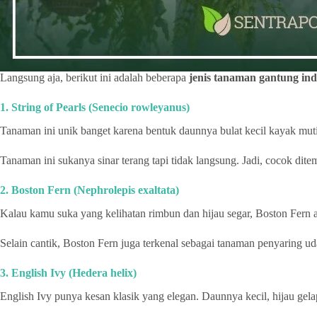
Langsung aja, berikut ini adalah beberapa
jenis tanaman gantung in
1. String of Pearls (Senecio rowleyanus)
Tanaman ini unik banget karena bentuk daunnya bulat kecil kayak mutia
Tanaman ini sukanya sinar terang tapi tidak langsung. Jadi, cocok dit
2. Boston Fern (Nephrolepis exaltata)
Kalau kamu suka yang kelihatan rimbun dan hijau segar, Boston Fern a
Selain cantik, Boston Fern juga terkenal sebagai tanaman penyaring u
3. English Ivy (Hedera helix)
English Ivy punya kesan klasik yang elegan. Daunnya kecil, hijau gela