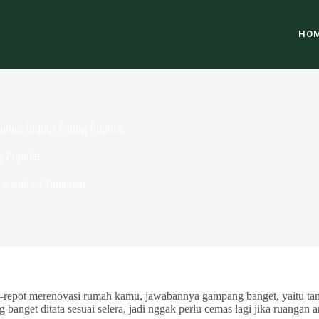
HO
ung Indoor Paling Popular
g Popular
omendasi Tanaman
pot-repot merenovasi rumah kamu, jawabannya gampang banget, yaitu 
anget ditata sesuai selera, jadi nggak perlu cemas lagi jika ruangan a