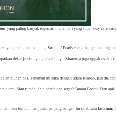
door
yang paling banyak digemari, mulai dari yang super easy care samp
ra yang menjuntai panjang. String of Pearls cocok banget buat digantu
empatkan dekat jendela yang ada tirainya. Siramnya juga nggak usah ser
dalah pilihan pas. Tanaman ini suka dengan udara lembab, jadi dia coc
dara alami. Mau rumah lebih bersih dan segar? Tanam Boston Fern aja!
p, dan bisa tumbuh menjuntai panjang banget. Ini salah satu
tanaman h