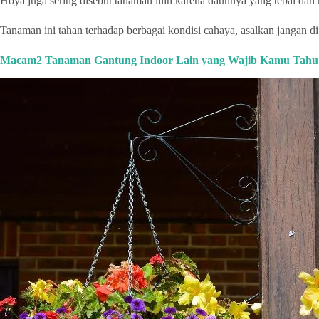
Hoya juga sering disebut tanaman lilin karena daunnya yang tebal dan
Tanaman ini tahan terhadap berbagai kondisi cahaya, asalkan jangan di
Macam2 Tanaman Gantung Indoor Lain yang Wajib Kamu Tahu