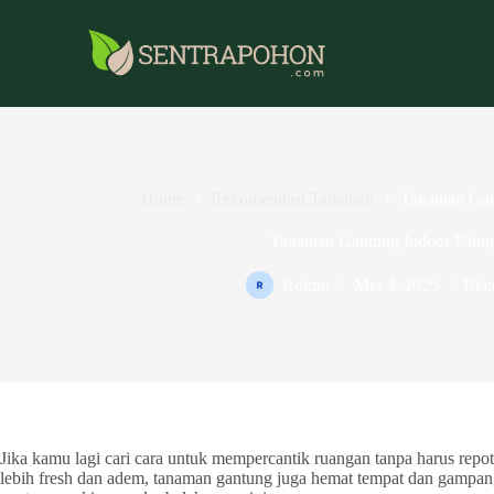
Home
Rekomendasi Tanaman
Tanaman Gant
Tanaman Gantung Indoor Palin
Rokim
Mei 4, 2025
Rek
Jika kamu lagi cari cara untuk mempercantik ruangan tanpa harus re
lebih fresh dan adem, tanaman gantung juga hemat tempat dan gampang b