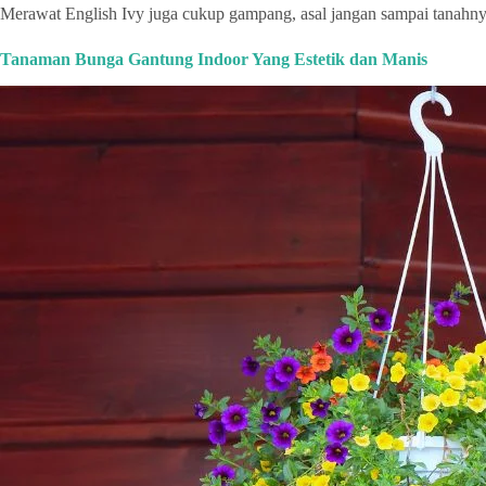
Merawat English Ivy juga cukup gampang, asal jangan sampai tanahnya 
Tanaman Bunga Gantung Indoor Yang Estetik dan Manis