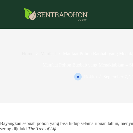
Home
Manfaat
Manfaat Pohon Baobab yang Menakjub
Manfaat Pohon Baobab yang Menakjubkan – Si P
Rokim
September 7, 2
Bayangkan sebuah pohon yang bisa hidup selama ribuan tahun, menyimp
sering dijuluki
The Tree of Life
.