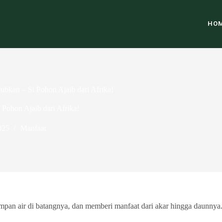
HO
kan – Si Pohon Ajaib dari Afrika!
ohon Ajaib dari Afrika!
025
Manfaat
an air di batangnya, dan memberi manfaat dari akar hingga daunnya. I