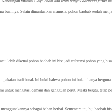
ar. Kandungan vitamin C-nya
enam kali lebih banyak daripada jeruk
! I
ma buahnya. Selain dimanfaatkan manusia, pohon baobab seolah menjadi 
u lebih dikenal pohon baobab ini bisa jadi referensi pohon yang bisa
hkan pakaian tradisional. Ini bukti bahwa pohon ini bukan hanya bergun
lami untuk mengatasi demam dan gangguan perut. Meski begitu, tetap p
 menggunakannya sebagai bahan herbal. Sementara itu, biji baobab bi