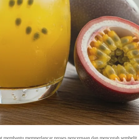
at membantu memperlancar proses pencernaan dan mencegah sembelit. B