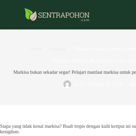
Home
Manfaat
7 Manfaat Markisa: Buah Eksoti
7 Manfaat Markisa: Buah Eksotis Kaya Vit
Markisa bukan sekadar segar! Pelajari manfaat markisa untuk pe
diva
Februari 15, 2026
Ma
Siapa yang tidak kenal markisa? Buah tropis dengan kulit keriput ini
ketagihan.