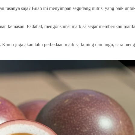
atan rasanya saja? Buah ini menyimpan segudang nutrisi yang baik untuk
man kemasan. Padahal, mengonsumsi markisa segar memberikan manfaat
an. Kamu juga akan tahu perbedaan markisa kuning dan ungu, cara men