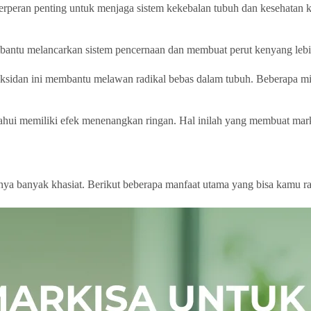
rperan penting untuk menjaga sistem kekebalan tubuh dan kesehatan k
embantu melancarkan sistem pencernaan dan membuat perut kenyang le
ksidan ini membantu melawan radikal bebas dalam tubuh. Beberapa mine
hui memiliki efek menenangkan ringan. Hal inilah yang membuat marki
nya banyak khasiat. Berikut beberapa manfaat utama yang bisa kamu ra