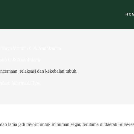
HO
s Kaya Vitamin C & Antioksidan
amin C & Antioksidan
ncernaan, relaksasi dan kekebalan tubuh.
nfaat
,
Informasi
,
Tips
 sudah lama jadi favorit untuk minuman segar, terutama di daerah Sula