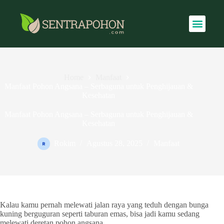
Home
Manfaat
Manfaat Pohon Angsana – Serbaguna untuk Penghijauan &
Kesehatan
Manfaat Pohon Angsana – Serbaguna untuk Penghijauan &
Kesehatan
Rokim
Agustus 28, 2025
Manfaat
Kalau kamu pernah melewati jalan raya yang teduh dengan bunga
kuning berguguran seperti taburan emas, bisa jadi kamu sedang
melewati deretan pohon angsana.