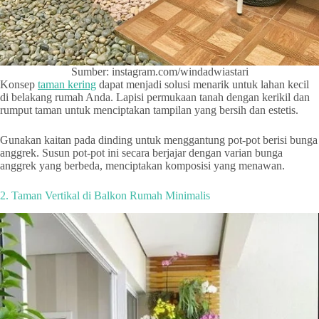
Sumber: instagram.com/windadwiastari
Konsep
taman kering
dapat menjadi solusi menarik untuk lahan kecil
di belakang rumah Anda. Lapisi permukaan tanah dengan kerikil dan
rumput taman untuk menciptakan tampilan yang bersih dan estetis.
Gunakan kaitan pada dinding untuk menggantung pot-pot berisi bunga
anggrek. Susun pot-pot ini secara berjajar dengan varian bunga
anggrek yang berbeda, menciptakan komposisi yang menawan.
2. Taman Vertikal di Balkon Rumah Minimalis