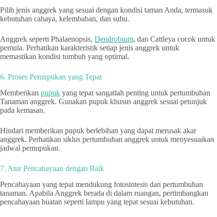
Pilih jenis anggrek yang sesuai dengan kondisi taman Anda, termasuk
kebutuhan cahaya, kelembaban, dan suhu.
Anggrek seperti Phalaenopsis,
Dendrobium
, dan Cattleya cocok untuk
pemula. Perhatikan karakteristik setiap jenis anggrek untuk
memastikan kondisi tumbuh yang optimal.
6. Proses Pemupukan yang Tepat
Memberikan
pupuk
yang tepat sangatlah penting untuk pertumbuhan
Tanaman anggrek. Gunakan pupuk khusus anggrek sesuai petunjuk
pada kemasan.
Hindari memberikan pupuk berlebihan yang dapat merusak akar
anggrek. Perhatikan siklus pertumbuhan anggrek untuk menyesuaikan
jadwal pemupukan.
7. Atur Pencahayaan dengan Baik
Pencahayaan yang tepat mendukung fotosintesis dan pertumbuhan
tanaman. Apabila Anggrek berada di dalam ruangan, pertimbangkan
pencahayaan buatan seperti lampu yang tepat sesuai kebutuhan.