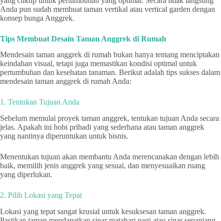
yang cukup untuk pertumbuhan yang optimal. Secara tidak langsung
Anda pun sudah membuat taman vertikal atau vertical garden dengan
konsep bunga Anggrek.
Tips Membuat Desain Taman Anggrek di Rumah
Mendesain taman anggrek di rumah bukan hanya tentang menciptakan
keindahan visual, tetapi juga memastikan kondisi optimal untuk
pertumbuhan dan kesehatan tanaman. Berikut adalah tips sukses dalam
mendesain taman anggrek di rumah Anda:
1. Tentukan Tujuan Anda
Sebelum memulai proyek taman anggrek, tentukan tujuan Anda secara
jelas. Apakah ini hobi pribadi yang sederhana atau taman anggrek
yang nantinya diperuntukan untuk bisnis.
Menentukan tujuan akan membantu Anda merencanakan dengan lebih
baik, memilih jenis anggrek yang sesuai, dan menyesuaikan ruang
yang diperlukan.
2. Pilih Lokasi yang Tepat
Lokasi yang tepat sangat krusial untuk kesuksesan taman anggrek.
Pastikan taman mendapatkan sinar matahari pagi atau sinar sepanjang