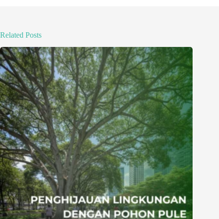
Related Posts