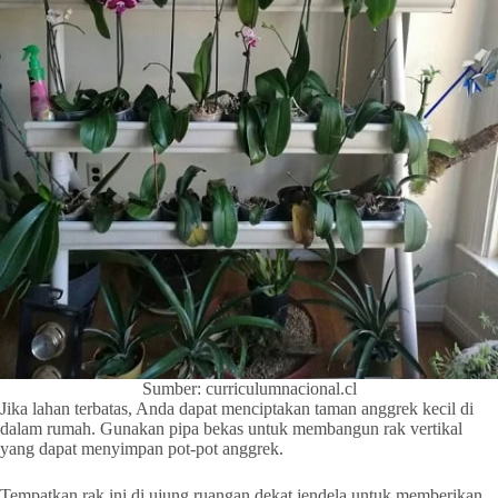
Sumber: curriculumnacional.cl
Jika lahan terbatas, Anda dapat menciptakan taman anggrek kecil di
dalam rumah. Gunakan pipa bekas untuk membangun rak vertikal
yang dapat menyimpan pot-pot anggrek.
Tempatkan rak ini di ujung ruangan dekat jendela untuk memberikan