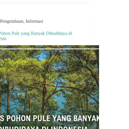
Pengetahuan
,
Informasi
 Pohon Pule yang Banyak Dibudidaya di
esia