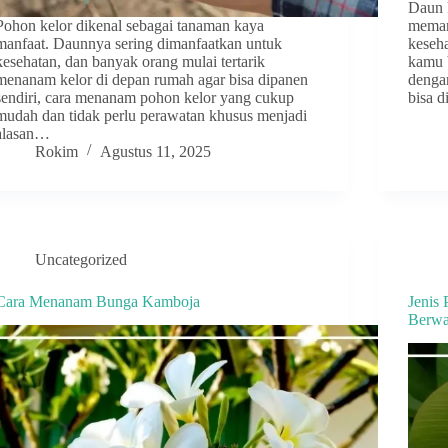
Daun k
Pohon kelor dikenal sebagai tanaman kaya
meman
manfaat. Daunnya sering dimanfaatkan untuk
keseha
kesehatan, dan banyak orang mulai tertarik
kamu 
menanam kelor di depan rumah agar bisa dipanen
denga
sendiri, cara menanam pohon kelor yang cukup
bisa 
mudah dan tidak perlu perawatan khusus menjadi
alasan…
Rokim
Agustus 11, 2025
Uncategorized
Cara Menanam Bunga Kamboja
Jenis
Berwa