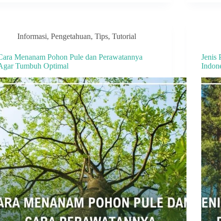
Informasi
,
Pengetahuan
,
Tips
,
Tutorial
Cara Menanam Pohon Pule dan Perawatannya
Jenis
Agar Tumbuh Optimal
Indon