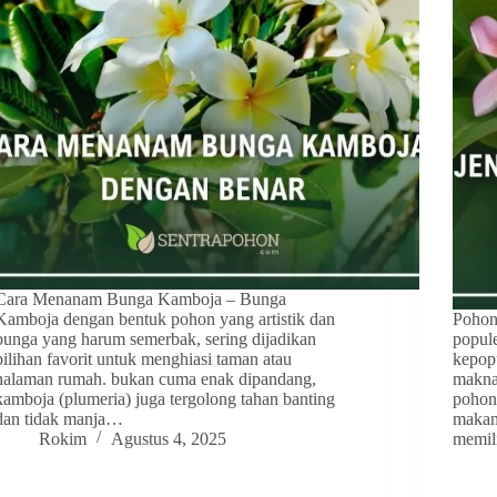
Cara Menanam Bunga Kamboja – Bunga
Kamboja dengan bentuk pohon yang artistik dan
Pohon
bunga yang harum semerbak, sering dijadikan
popule
pilihan favorit untuk menghiasi taman atau
kepop
halaman rumah. bukan cuma enak dipandang,
makna
kamboja (plumeria) juga tergolong tahan banting
pohon 
dan tidak manja…
makam
Rokim
Agustus 4, 2025
memili