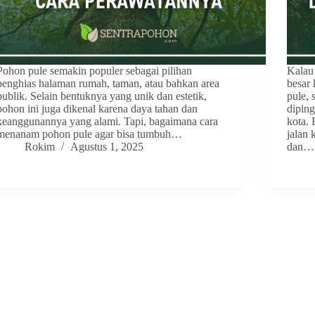
Pohon pule semakin populer sebagai pilihan
Kalau 
penghias halaman rumah, taman, atau bahkan area
besar
publik. Selain bentuknya yang unik dan estetik,
pule, 
pohon ini juga dikenal karena daya tahan dan
diping
keanggunannya yang alami. Tapi, bagaimana cara
kota. 
menanam pohon pule agar bisa tumbuh…
jalan
Rokim
Agustus 1, 2025
dan…