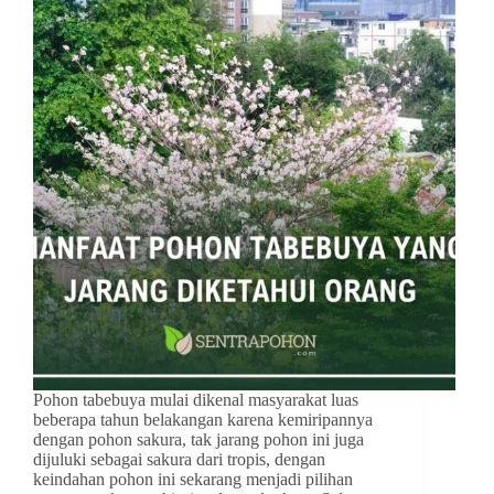
Pohon tabebuya mulai dikenal masyarakat luas
beberapa tahun belakangan karena kemiripannya
dengan pohon sakura, tak jarang pohon ini juga
dijuluki sebagai sakura dari tropis, dengan
keindahan pohon ini sekarang menjadi pilihan